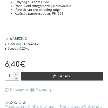
Eπιγραφή: Team Bride
Rose-Gold αποχρώσεις με λουλούδια
Iδανικές για pre-wedding πάρτυ!
Kωδικός κατασκευαστή: FH-205
ΔΙΑΘΈΣΙΜΟ
Κωδικός:
L467446493
Βάρος:
0.20kg
6,40€
ΚΑΛΆΘΙ
Επιθυμητό
Σύγκριση
Σύμφωνα με 0 αξιολογήσεις.
-
Γράψτε μια αξιολόγηση