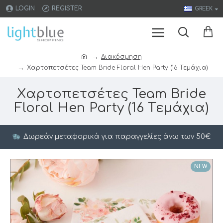
LOGIN
REGISTER
GREEK
Διακόσμηση
Xαρτοπετσέτες Team Bride Floral Hen Party (16 Tεμάχια)
Xαρτοπετσέτες Team Bride
Floral Hen Party (16 Tεμάχια)
Δωρεάν μεταφορικά για παραγγελίες άνω των 50€
NEW