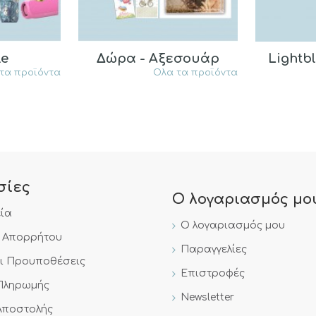
le
Δώρα - Αξεσουάρ
Lightbl
τα προϊόντα
Ολα τα προϊόντα
σίες
Ο λογαριασμός μο
εία
Ο λογαριασμός μου
ή Απορρήτου
Παραγγελίες
αι Προυποθέσεις
Επιστροφές
Πληρωμής
Newsletter
Αποστολής