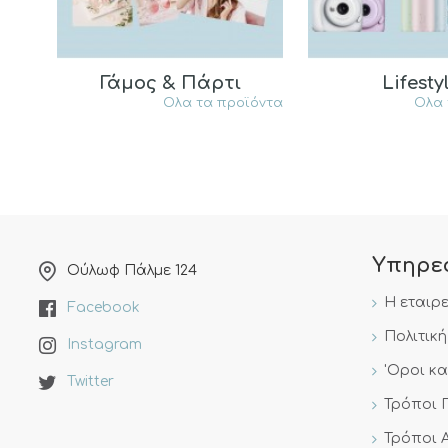
Γάμος & Πάρτι
Lifesty
Ολα τα προϊόντα
Ολα 
Υπηρε
Ούλωφ Πάλμε 124
Η εταιρ
Facebook
Πολιτικ
Instagram
'Οροι κ
Twitter
Τρόποι 
Τρόποι 