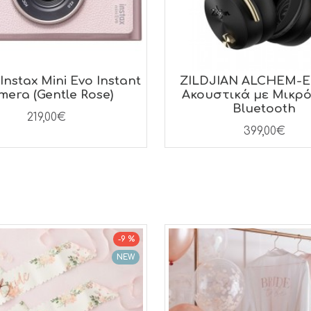
 Instax Mini Evo Instant
ZILDJIAN ALCHEM-E
mera (Gentle Rose)
Ακουστικά με Μικρ
Bluetooth
219,00€
399,00€
-9 %
NEW