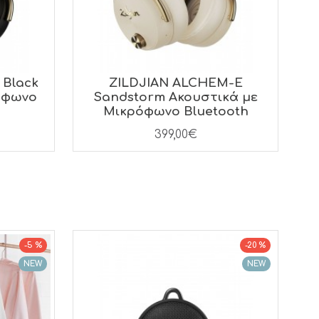
 Black
ZILDJIAN ALCHEM-E
όφωνο
Sandstorm Ακουστικά με
Μικρόφωνο Bluetooth
399,00€
-5 %
-20 %
NEW
NEW