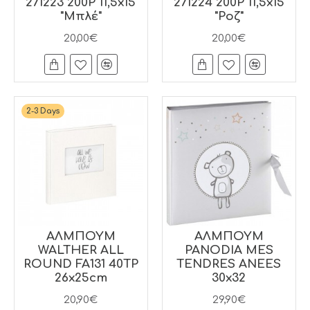
271223 200P 11,5x15
271224 200P 11,5x15
"Μπλέ"
"Ροζ"
20,00€
20,00€
2-3 Days
ΑΛΜΠΟΥΜ
ΑΛΜΠΟΥΜ
WALTHER ALL
PANODIA MES
ROUND FA131 40TP
TENDRES ANEES
26x25cm
30x32
20,90€
29,90€