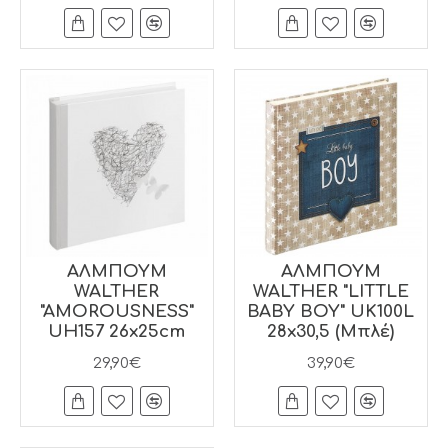
ΑΛΜΠΟΥΜ
ΑΛΜΠΟΥΜ
WALTHER
WALTHER "LITTLE
"AMOROUSNESS"
BABY BOY" UK100L
UH157 26x25cm
28x30,5 (Μπλέ)
29,90€
39,90€