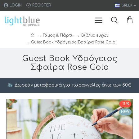
LOGIN
REGISTER
GREEK
Γάμος & Πάρτι
Βιβλία ευχών
Guest Book Yδρόγειος Σφαίρα Rose Gold
Guest Book Yδρόγειος
Σφαίρα Rose Gold
Δωρεάν μεταφορικά για παραγγελίες άνω των 50€
-11 %
NEW