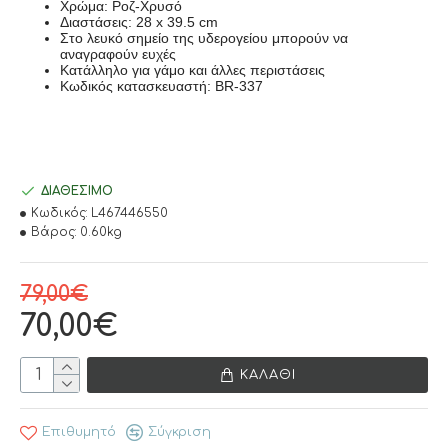
Xρώμα: Pοζ-Xρυσό
Διαστάσεις: 28 x 39.5 cm
Στο λευκό σημείο της υδερογείου μπορούν να
αναγραφούν ευχές
Kατάλληλο για γάμο και άλλες περιστάσεις
Kωδικός κατασκευαστή: BR-337
ΔΙΑΘΈΣΙΜΟ
Κωδικός:
L467446550
Βάρος:
0.60kg
79,00€
70,00€
ΚΑΛΆΘΙ
Επιθυμητό
Σύγκριση