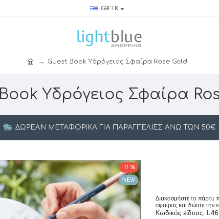
GREEK
Guest Book Yδρόγειος Σφαίρα Rose Gold
 Book Yδρόγειος Σφαίρα Ros
ΔΩΡΕΆΝ ΜΕΤΑΦΟΡΙΚΆ ΓΙΑ ΠΑΡΑΓΓΕΛΊΕΣ ΆΝΩ ΤΩΝ 50€
-11 %
NEW
Διακοσμήστε το πάρτυ π
σφαίρας και δώστε την ε
Κωδικός είδους: L4