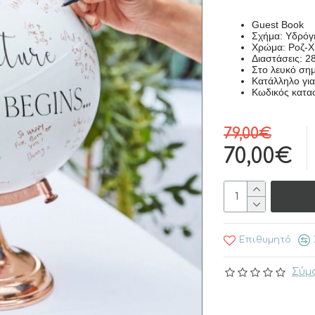
Guest Book
Σχήμα: Yδρόγ
Xρώμα: Pοζ-
Διαστάσεις: 2
Στο λευκό σημ
Kατάλληλο για
Kωδικός κατα
79,00€
70,00€
Επιθυμητό
Σύμφ