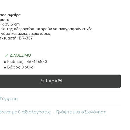
ειος σφαίρα
Xρυσό
8 x 39.5 cm
είο της υδερογείου μπορούν να αναγραφούν ευχές
 γάμο και άλλες περιστάσεις
σκευαστή: BR-337
ΔΙΑΘΈΣΙΜΟ
Κωδικός:
L467446550
Βάρος:
0.60kg
ΚΑΛΆΘΙ
Σύγκριση
ωνα με 0 αξιολογήσεις.
-
Γράψτε μια αξιολόγηση